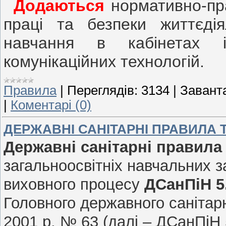
Додаються
нормативно-пра
праці та безпеки життєді
навчання в кабінетах і
комунікаційних технологій.
Правила
|
Переглядів:
3134
|
Завант
|
Коментарі (0)
ДЕРЖАВНІ САНІТАРНІ ПРАВИЛА ТА
Державні санітарні правила
загальноосвітніх навчальних за
виховного процесу
ДСанПіН 5.
Головного державного санітарн
2001 р. № 63 (далі – ДСанПіН 5