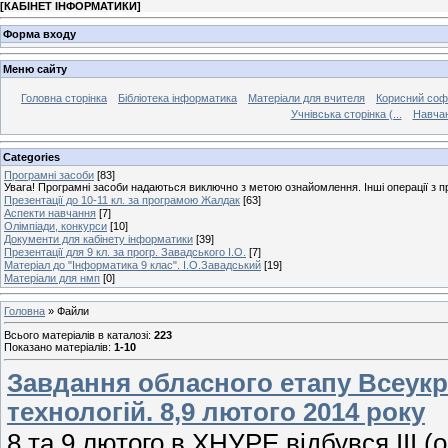
[
КАБІНЕТ ІНФОРМАТИКИ
]
Форма входу
Меню сайту
Головна сторінка
Бібліотека інформатика
Матеріали для вчителя
Корисний соф
Учнівська сторінка (...
Навчан
Categories
Програмні засоби
[83]
Увага! Програмні засоби надаються виключно з метою ознайомлення. Інші операції з 
Презентації до 10-11 кл. за програмою Жалдак
[63]
Аспекти навчання
[7]
Олімпіади, конкурси
[10]
Документи для кабінету інформатики
[39]
Презентації для 9 кл. за прогр. Завадського І.О.
[7]
Матеріал до "Інформатика 9 клас". І.О.Завадський
[19]
Матеріали для нмп
[0]
Головна
»
Файли
Всього матеріалів в каталозі
:
223
Показано матеріалів
:
1-10
Завдання обласного етапу Всеукр
технологій. 8,9 лютого 2014 року
8 та 9 лютого в ХНУРЕ відбувся ІІІ 