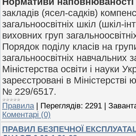
Нормативи наповнюваності 
закладів (ясел-садків) компен
загальноосвітніх шкіл (шкіл-ін
виховних груп загальноосвітніх
Порядок поділу класів на груп
загальноосвітніх навчальних 
Міністерства освіти і науки Ук
зареєстровані в Міністерстві ю
№ 229/6517.
Правила
|
Переглядів:
2291
|
Завант
Коментарі (0)
ПРАВИЛ БЕЗПЕЧНОЇ ЕКСПЛУАТАЦ