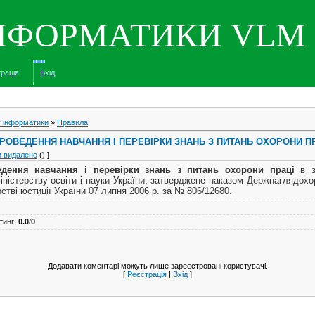
ІНФОРМАТИКИ VLM
рація
Вхід
у інформатики
»
Правила
ОВЕДЕННЯ НАВЧАННЯ І ПЕРЕВІРКИ ЗНАНЬ З ПИТАНЬ ОХОРОНИ П
и видалено
() ]
дення навчання і перевірки знань з питань охорони праці
в за
ністерству освіти і науки України, затверджене наказом Держнаглядохор
стві юстиції України 07 липня 2006 р. за № 806/12680.
тинг
:
0.0
/
0
Додавати коментарі можуть лише зареєстровані користувачі.
[
Реєстрація
|
Вхід
]