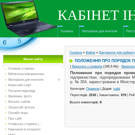
КАБІНЕТ 
Головна
Матеріали для вчителя
Реєст
Головна
»
Файли
»
Документи для кабінет
Меню сайту
ПОЛОЖЕННЯ ПРО ПОРЯДОК ПР
[
Викачати з сервера
(195.5 Kb) ·
Викачат
Головна сторінка
Положення про порядок прове
Бібліотека інформатика
підприємствах, підпорядкованих Мі
Матеріали для вчителя
р. № 304, зареєстроване в Міністер
Корисний софт
Категорія
:
Правила
|
Додав
:
salal
Питання-відповіді
Переглядів
:
2535
|
Завантажень
:
979
|
Рей
Малюнки, фото
Каталог сайтів
Всього коментарів
:
0
Зворотній зв'язок
Онлайн игры
Про сайт
Учнівська сторінка (...
Навчання в Інтернеті
РМО