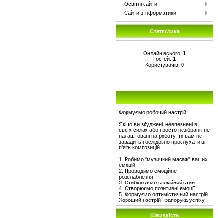
Освітні сайти
Сайти з інформатики
Статистика
Онлайн всього:
1
Гостей:
1
Користувачів:
0
Формуємо робочий настрій
Якщо ви збуджені, невпевнені в
своїх силах або просто незібрані і не
налаштовані на роботу, то вам не
завадить послідовно прослухати ці
п'ять композицій.
1. Робимо "музичний масаж" ваших
емоцій.
2. Проводимо емоційне
розслаблення.
3. Стабілізуємо спокійний стан.
4. Створюємо позитивні емоції.
5. Формуємо оптимістичний настрій.
Хороший настрій - запорука успіху.
Швидкість