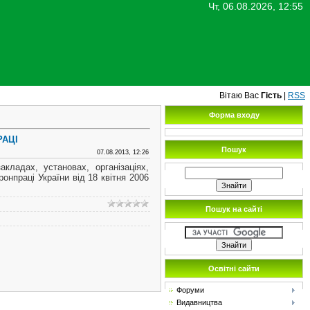
Чт, 06.08.2026, 12:55
Вітаю Вас
Гість
|
RSS
Форма входу
РАЦІ
Пошук
07.08.2013, 12:26
кладах, установах, організаціях,
онпраці України від 18 квітня 2006
Пошук на сайті
Освітні сайти
Форуми
Видавництва