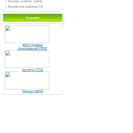
Каталог освітніх сайтів
Валківська районка СН
Галузеві
МОН України
Центральний ІППО
Інститут ІТЗО
Портал ХАНО