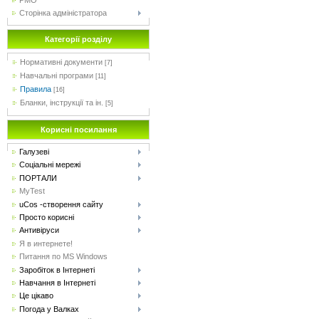
Сторінка адміністратора
Категорії розділу
Нормативні документи
[7]
Навчальні програми
[11]
Правила
[16]
Бланки, інструкції та ін.
[5]
Корисні посилання
Галузеві
Соціальні мережі
ПОРТАЛИ
MyTest
uCos -створення сайту
Просто корисні
Антивіруси
Я в интернете!
Питання по MS Windows
Заробіток в Інтернеті
Навчання в Інтернеті
Це цікаво
Погода у Валках