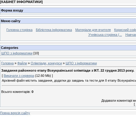
[
КАБІНЕТ ІНФОРМАТИКИ
]
Форма входу
Меню сайту
Головна сторінка
Бібліотека інформатика
Матеріали для вчителя
Корисний соф
Учнівська сторінка (...
Навчан
Categories
ШПО з інформатики
[10]
Головна
»
Файли
»
Олімпіади, конкурси
»
ШПО з інформатики
Завдання районного етапу Всеукраїнської олімпіади з ІКТ. 22 грудня 2013 року.
[
Викачати з сервера
(12.60 Mb) ]
Архівний файл містить завдання, додатки до завдань та тести для ІІ етапу Всеукраїнсь
Всього коментарів
:
0
Додавати коментарі м
[
Повна версія сайту